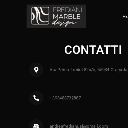
H
CONTATTI
Via Primo Tonini 82a/c, 55034 Gramola
+393488732887
andreafrediani.af@gmail.com